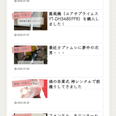
2024.07.08
扇風機（ユアサプライムス
家族・子育て
YT-DH3480FFR）を購入し
ました！
2024.07.07
最近カブトムシに夢中の次
家族・子育て
男・・・
2024.07.06
娘の卒業式 袴レンタルで前
家族・子育て
撮りしてきました
2024.06.30
ファンケル、キリンホール