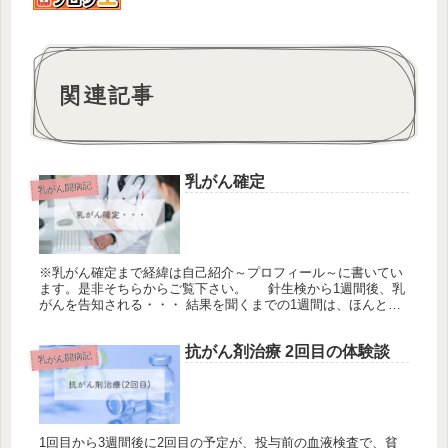
関連記事
乳がん確定
乳がん闘病記
※乳がん確定まで経緯は自己紹介～プロフィール～に書いてい
ます。是非そちらからご覧下さい。 針生検から1週間後、乳
がんを告知される・・・ 結果を聞くまでの1週間は、ほんとに
しんどい。乳がんは絶対確定だろう。私って死ぬの？子供のこ
とどうしよ...
抗がん剤治療 2回目の体験談
乳がん闘病記
1回目から3週間後に2回目の予定が、投与前の血液検査で、貧