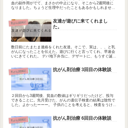
血の副作用がでて、まさかの中止になり、そこから2週間後に
なりました。ちょうど生理中だったこともあるかもしれませ
ん。 もともと貧血なので、数値も低めです。鉄剤の薬をだして
もらって飲み、...
友達が遊びに来てくれまし
乳がん闘病記
た。
数日前にたまたま連絡をくれた友達。そこで、実は、、、と乳
がんになったことを伝えた。遊びに行くと言ってくれ、早速会
いにきてくれた。 デパ地下弁当に、デザートに、もうすぐ誕生
日やろと、Diorのリップのプレゼントまで。あがるーーー。
で、、彼女...
抗がん剤治療 3回目の体験談
乳がん闘病記
２回目から3週間後、貧血の数値はギリギリだったけど、投与
できることに。先月受けた、がんの遺伝子検査の結果は陰性で
した。よかったーーー。 子供のことを考えると、検査をうけた
ものの、心配で心配で。自然に癌になった人。それはそれで安
心した。毎回、...
抗がん剤治療 6回目の体験談
乳がん闘病記