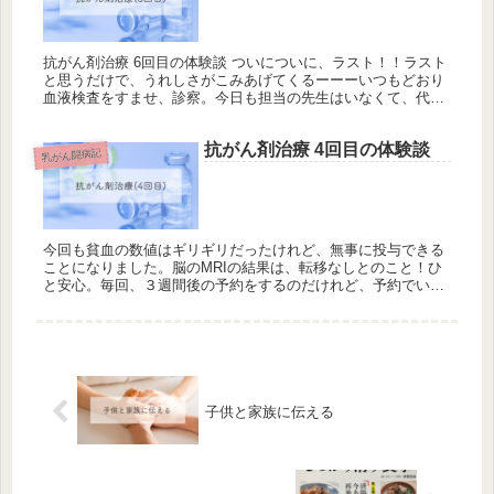
抗がん剤治療 6回目の体験談 ついについに、ラスト！！ラスト
と思うだけで、うれしさがこみあげてくるーーーいつもどおり
血液検査をすませ、診察。今日も担当の先生はいなくて、代
診。来月、手術が決定。どうやら代診の先生が執刀してくれる
よう。あの担当...
抗がん剤治療 4回目の体験談
乳がん闘病記
今回も貧血の数値はギリギリだったけれど、無事に投与できる
ことになりました。脳のMRIの結果は、転移なしとのこと！ひ
と安心。毎回、３週間後の予約をするのだけれど、予約でいっ
ぱいとのことで、次回は４週間後になりました。抗がん剤をす
る部屋は毎回満...
子供と家族に伝える